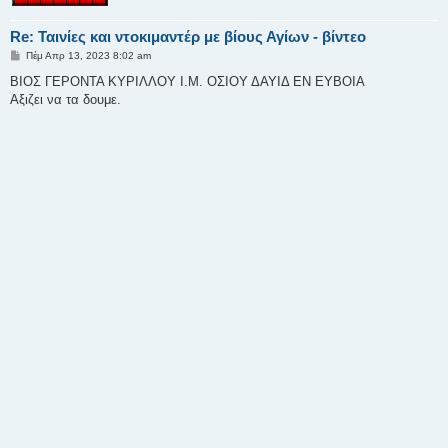
Re: Ταινίες και ντοκιμαντέρ με βίους Αγίων - βίντεο
Δ
Πέμ Απρ 13, 2023 8:02 am
η
μ
ΒΙΟΣ ΓΕΡΟΝΤΑ ΚΥΡΙΛΛΟΥ Ι.Μ. ΟΣΙΟΥ ΔΑΥΙΔ ΕΝ ΕΥΒΟΙΑ
ο
Αξιζει να τα δουμε.
σ
ί
ε
υ
σ
η