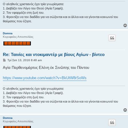
σ
Ο αληθινός χριστιανός έχει τρία γνωρίσματα:
η
1. Διαβάζει τον Λόγο του Θεού (Αγία Γραφή).
2. Τον εφαρμόζει στη ζωή του.
3. Φροντίζει να τον διαδίδει για να σώζονται και οι άλλοι και να γίνονται κοινωνοί του
θαύματος που έζησε.
Domna
Κορυφαίος Αποστολέας
Re: Ταινίες και ντοκιμαντέρ με βίους Αγίων - βίντεο
Δ
Τρί Σεπ 13, 2016 8:48 am
η
μ
Αγἰα Παρθενομἀρτυς Ελἐνη ἐκ Σινῶπης του Πὀντου
ο
σ
ί
https://www.youtube.com/watch?v=BkUtW8rSoWs
ε
υ
σ
Ο αληθινός χριστιανός έχει τρία γνωρίσματα:
η
1. Διαβάζει τον Λόγο του Θεού (Αγία Γραφή).
2. Τον εφαρμόζει στη ζωή του.
3. Φροντίζει να τον διαδίδει για να σώζονται και οι άλλοι και να γίνονται κοινωνοί του
θαύματος που έζησε.
Domna
Κορυφαίος Αποστολέας