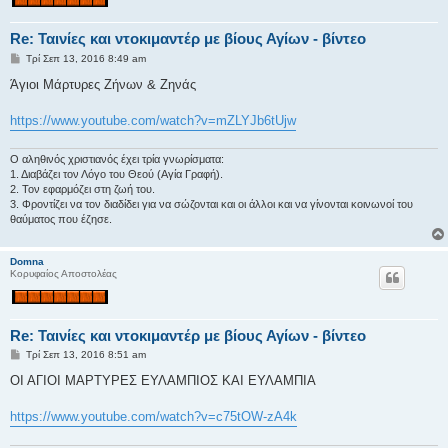
Re: Ταινίες και ντοκιμαντέρ με βίους Αγίων - βίντεο
Δ
Τρί Σεπ 13, 2016 8:49 am
η
μ
Άγιοι Μάρτυρες Ζήνων & Ζηνάς
ο
σ
ί
https://www.youtube.com/watch?v=mZLYJb6tUjw
ε
υ
σ
Ο αληθινός χριστιανός έχει τρία γνωρίσματα:
η
1. Διαβάζει τον Λόγο του Θεού (Αγία Γραφή).
2. Τον εφαρμόζει στη ζωή του.
3. Φροντίζει να τον διαδίδει για να σώζονται και οι άλλοι και να γίνονται κοινωνοί του
θαύματος που έζησε.
Domna
Κορυφαίος Αποστολέας
Re: Ταινίες και ντοκιμαντέρ με βίους Αγίων - βίντεο
Δ
Τρί Σεπ 13, 2016 8:51 am
η
μ
ΟΙ ΑΓΙΟΙ ΜΑΡΤΥΡΕΣ ΕΥΛΑΜΠΙΟΣ ΚΑΙ ΕΥΛΑΜΠΙΑ
ο
σ
ί
https://www.youtube.com/watch?v=c75tOW-zA4k
ε
υ