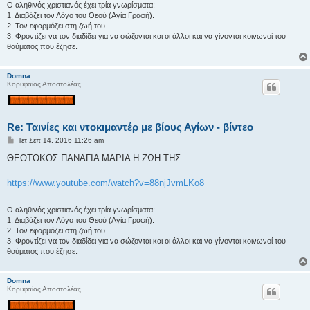
σ
Ο αληθινός χριστιανός έχει τρία γνωρίσματα:
η
1. Διαβάζει τον Λόγο του Θεού (Αγία Γραφή).
2. Τον εφαρμόζει στη ζωή του.
3. Φροντίζει να τον διαδίδει για να σώζονται και οι άλλοι και να γίνονται κοινωνοί του
θαύματος που έζησε.
Domna
Κορυφαίος Αποστολέας
Re: Ταινίες και ντοκιμαντέρ με βίους Αγίων - βίντεο
Δ
Τετ Σεπ 14, 2016 11:26 am
η
μ
ΘΕΟΤΟΚΟΣ ΠΑΝΑΓΙΑ ΜΑΡΙΑ Η ΖΩΗ ΤΗΣ
ο
σ
ί
https://www.youtube.com/watch?v=88njJvmLKo8
ε
υ
σ
Ο αληθινός χριστιανός έχει τρία γνωρίσματα:
η
1. Διαβάζει τον Λόγο του Θεού (Αγία Γραφή).
2. Τον εφαρμόζει στη ζωή του.
3. Φροντίζει να τον διαδίδει για να σώζονται και οι άλλοι και να γίνονται κοινωνοί του
θαύματος που έζησε.
Domna
Κορυφαίος Αποστολέας