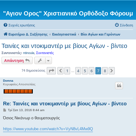
"Αγιον Ορος" Χριστιανικό Ορθόδοξο Φόρουμ
Συχνές ερωτήσεις
Σύνδεση
Ευρετήριο Δ. Συζήτησης
Εκκλησιαστικά
Βίοι Αγίων και Γερόντων
Ταινίες και ντοκιμαντέρ με βίους Αγίων - βίντεο
Συντονιστές:
ntinoula
,
Συντονιστές
Απάντηση
Σελίδα
7
από
8
1
4
5
6
7
8
Προηγούμενη
Επόμενη
74 δημοσιεύσεις
…
Domna
Κορυφαίος Αποστολέας
Re: Ταινίες και ντοκιμαντέρ με βίους Αγίων - βίντεο
Δ
Τρί Σεπ 13, 2016 8:44 am
η
μ
Όσιος Νικάνωρ ο θαυματουργός
ο
σ
ί
https://www.youtube.com/watch?v=VyN8vL4Mw9Q
ε
υ