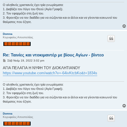
η
Ο αληθινός χριστιανός έχει τρία γνωρίσματα:
1. Διαβάζει τον Λόγο του Θεού (Αγία Γραφή).
2. Τον εφαρμόζει στη ζωή του.
3. Φροντίζει να τον διαδίδει για να σώζονται και οι άλλοι και να γίνονται κοινωνοί του
θαύματος που έζησε.
Domna
Κορυφαίος Αποστολέας
Re: Ταινίες και ντοκιμαντέρ με βίους Αγίων - βίντεο
Δ
Σάβ Νοέμ 19, 2022 3:02 pm
η
μ
ΑΓΙΑ ΠΕΛΑΓΙΑ Η ΝΥΦΗ ΤΟΥ ΔΙΟΚΛΗΤΙΑΝΟΥ
ο
https://www.youtube.com/watch?v=-64ivKtcbKo&t=1834s
σ
ί
ε
υ
Ο αληθινός χριστιανός έχει τρία γνωρίσματα:
σ
1. Διαβάζει τον Λόγο του Θεού (Αγία Γραφή).
η
2. Τον εφαρμόζει στη ζωή του.
3. Φροντίζει να τον διαδίδει για να σώζονται και οι άλλοι και να γίνονται κοινωνοί του
θαύματος που έζησε.
Domna
Κορυφαίος Αποστολέας