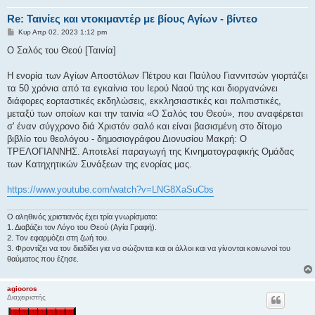
Re: Ταινίες και ντοκιμαντέρ με βίους Αγίων - βίντεο
Δ
Κυρ Απρ 02, 2023 1:12 pm
η
μ
Ο Σαλός του Θεού [Ταινία]
ο
σ
ί
Η ενορία των Αγίων Αποστόλων Πέτρου και Παύλου Γιαννιτσών γιορτάζει
ε
τα 50 χρόνια από τα εγκαίνια του Ιερού Ναού της και διοργανώνει
υ
σ
διάφορες εορταστικές εκδηλώσεις, εκκλησιαστικές και πολιτιστικές,
η
μεταξύ των οποίων και την ταινία «Ο Σαλός του Θεού», που αναφέρεται
σ' έναν σύγχρονο διά Χριστόν σαλό και είναι βασισμένη στο δίτομο
βιβλίο του θεολόγου - δημοσιογράφου Διονυσίου Μακρή: Ο
ΤΡΕΛΟΓΙΑΝΝΗΣ. Αποτελεί παραγωγή της Κινηματογραφικής Ομάδας
των Κατηχητικών Συνάξεων της ενορίας μας.
https://www.youtube.com/watch?v=LNG8XaSuCbs
Ο αληθινός χριστιανός έχει τρία γνωρίσματα:
1. Διαβάζει τον Λόγο του Θεού (Αγία Γραφή).
2. Τον εφαρμόζει στη ζωή του.
3. Φροντίζει να τον διαδίδει για να σώζονται και οι άλλοι και να γίνονται κοινωνοί του
θαύματος που έζησε.
agiooros
Διαχειριστής