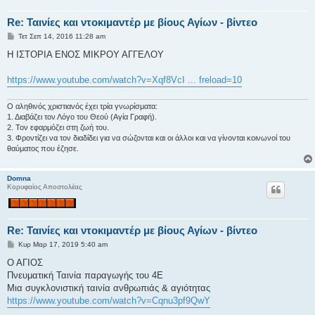
Re: Ταινίες και ντοκιμαντέρ με βίους Αγίων - βίντεο
Δ
Τετ Σεπ 14, 2016 11:28 am
η
μ
Η ΙΣΤΟΡΙΑ ΕΝΟΣ ΜΙΚΡΟΥ ΑΓΓΕΛΟΥ
ο
σ
ί
https://www.youtube.com/watch?v=Xqf8VcI ... freload=10
ε
υ
σ
Ο αληθινός χριστιανός έχει τρία γνωρίσματα:
η
1. Διαβάζει τον Λόγο του Θεού (Αγία Γραφή).
2. Τον εφαρμόζει στη ζωή του.
3. Φροντίζει να τον διαδίδει για να σώζονται και οι άλλοι και να γίνονται κοινωνοί του
θαύματος που έζησε.
Domna
Κορυφαίος Αποστολέας
Re: Ταινίες και ντοκιμαντέρ με βίους Αγίων - βίντεο
Δ
Κυρ Μαρ 17, 2019 5:40 am
η
μ
O AΓΙΟΣ
ο
Πνευματική Ταινία παραγωγής του 4Ε
σ
ί
Μια συγκλονιστική ταινία ανθρωπιάς & αγιότητας
ε
https://www.youtube.com/watch?v=Cqnu3pf9QwY
υ
σ