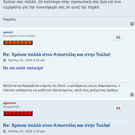
μ
Χρόνια σας πολλά, ότι καλύτερο στην προσωπική σας ζωή και ένα
ο
ευχαριστώ για την συνεισφορά σας σε αυτή την παρέα
σ
ί
ε
υ
Σταμάτης
σ
η
aposal
Κορυφαίος Αποστολέας
Re: Χρόνια πολλά στον Αποστόλη και στην Τούλα!
Δ
Τρί Απρ 23, 2024 5:16 am
η
μ
Να σαι καλά παλικάρι!
ο
σ
ί
ε
υ
Μελίζεται και διαμερίζεται ο Αμνός του Θεού, ο μελιζόμενος και μη διαιρούμενος, ο
σ
πάντοτε εσθιόμενος και μηδέποτε δαπανόμενος, αλλά τους μετέχοντας αγιάζων.
η
agiooros
Διαχειριστής
Re: Χρόνια πολλά στον Αποστόλη και στην Τούλα!
Δ
Τρί Απρ 23, 2024 1:10 pm
η