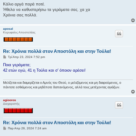
μ
Κάλιο αργά παρά ποτέ.
ο
Ήθελα να καθυστερήσω τα γεράματα σας. χα χα
σ
ί
Χρόνια σας πολλά.
ε
υ
σ
aposal
η
Κορυφαίος Αποστολέας
Re: Χρόνια πολλά στον Αποστόλη και στην Τούλα!
Δ
Τρί Απρ 23, 2024 7:52 pm
η
μ
Ποια γεράματα;
ο
42 ετών εγώ, 41 η Τούλα και σ' όποιον αρέσει!
σ
ί
ε
υ
Μελίζεται και διαμερίζεται ο Αμνός του Θεού, ο μελιζόμενος και μη διαιρούμενος, ο
σ
πάντοτε εσθιόμενος και μηδέποτε δαπανόμενος, αλλά τους μετέχοντας αγιάζων.
η
agiooros
Διαχειριστής
Re: Χρόνια πολλά στον Αποστόλη και στην Τούλα!
Δ
Παρ Απρ 26, 2024 7:24 am
η
μ