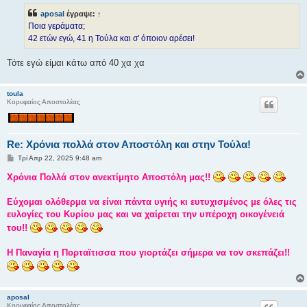
ο
aposal
έγραψε:
↑
σ
ί
Ποια γεράματα;
ε
42 ετών εγώ, 41 η Τούλα και σ' όποιον αρέσει!
υ
σ
η
Τότε εγώ είμαι κάτω από 40 χα χα
toula
Κορυφαίος Αποστολέας
Re: Χρόνια πολλά στον Αποστόλη και στην Τούλα!
Δ
Τρί Απρ 22, 2025 9:48 am
η
μ
Χρόνια Πολλά στον ανεκτίμητο Αποστόλη μας!!
ο
σ
ί
Εύχομαι ολόθερμα να είναι πάντα υγιής κι ευτυχισμένος με όλες τις
ε
ευλογίες του Κυρίου μας και να χαίρεται την υπέροχη οικογένειά
υ
σ
του!!
η
Η Παναγία η Πορταϊτισσα που γιορτάζει σήμερα να τον σκεπάζει!!
aposal
Κορυφαίος Αποστολέας