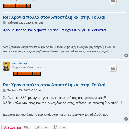
Re: Χρόνια πολλά στον Αποστόλη και στην Τούλα!
Δ
Τρί Απρ 22, 2025 8:59 pm
η
μ
Χρόνια πολλά και γεμάτα Χριστό να έχουμε οι γενεθλιούντες!
ο
σ
ί
ε
υ
Μελίζεται και διαμερίζεται ο Αμνός του Θεού, ο μελιζόμενος και μη διαιρούμενος, ο
σ
πάντοτε εσθιόμενος και μηδέποτε δαπανόμενος, αλλά τους μετέχοντας αγιάζων.
η
stathisekp
Κορυφαίος Αποστολέας
Re: Χρόνια πολλά στον Αποστόλη και στην Τούλα!
Δ
Τετ Απρ 23, 2025 6:20 am
η
μ
Χρόνια πολλά με υγεία για τους στυλοβάτες του φόρουμ μας!!!
ο
Κάθε καλό για σας και τις οικογένειές σας, πάντα με αγάπη Χριστού!!!
σ
ί
ε
υ
Δώρησαί μοι του όράν τα έμά πταίσματα και μη κατακρίνειν τον άδελφόν μου
σ
η
Απάντηση