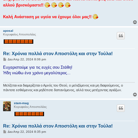
σ
αλλού βρισκόμαστε!!
η
Καλή Ανάσταση με υγεία να έχουμε όλοι μας!!
aposal
Κορυφαίος Αποστολέας
Re: Χρόνια πολλά στον Αποστόλη και στην Τούλα!
Δ
Δευ Απρ 22, 2024 8:06 pm
η
μ
Ευχαριστούμε για τις ευχές σου Στάθη!
ο
Ήδη νιώθω ένα χρόνο μεγαλύτερος...
σ
ί
ε
υ
Μελίζεται και διαμερίζεται ο Αμνός του Θεού, ο μελιζόμενος και μη διαιρούμενος, ο
σ
πάντοτε εσθιόμενος και μηδέποτε δαπανόμενος, αλλά τους μετέχοντας αγιάζων.
η
stam-mag
Κορυφαίος Αποστολέας
Re: Χρόνια πολλά στον Αποστόλη και στην Τούλα!
Δ
Δευ Απρ 22, 2024 8:35 pm
η