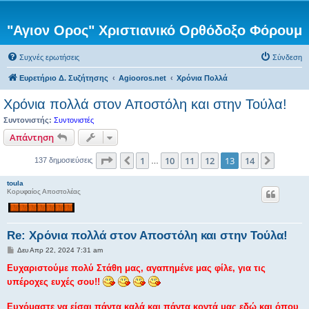
"Αγιον Ορος" Χριστιανικό Ορθόδοξο Φόρουμ
Συχνές ερωτήσεις
Σύνδεση
Ευρετήριο Δ. Συζήτησης
Agiooros.net
Χρόνια Πολλά
Χρόνια πολλά στον Αποστόλη και στην Τούλα!
Συντονιστής:
Συντονιστές
Απάντηση
Σελίδα
13
από
14
1
10
11
12
13
14
Προηγούμενη
Επόμεν
137 δημοσιεύσεις
…
toula
Κορυφαίος Αποστολέας
Re: Χρόνια πολλά στον Αποστόλη και στην Τούλα!
Δ
Δευ Απρ 22, 2024 7:31 am
η
μ
Eυχαριστούμε πολύ Στάθη μας, αγαπημένε μας φίλε, για τις
ο
υπέροχες ευχές σου!!
σ
ί
ε
Ευχόμαστε να είσαι πάντα καλά και πάντα κοντά μας εδώ και όπου
υ