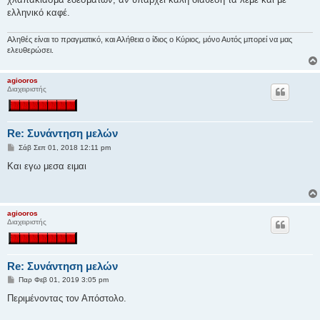
ε
ελληνικό καφέ.
υ
σ
η
Αληθές είναι το πραγματικό, και Αλήθεια ο ίδιος ο Κύριος, μόνο Αυτός μπορεί να μας
ελευθερώσει.
agiooros
Διαχειριστής
Re: Συνάντηση μελών
Δ
Σάβ Σεπ 01, 2018 12:11 pm
η
μ
Και εγω μεσα ειμαι
ο
σ
ί
ε
υ
agiooros
σ
Διαχειριστής
η
Re: Συνάντηση μελών
Δ
Παρ Φεβ 01, 2019 3:05 pm
η
μ
Περιμένοντας τον Απόστολο.
ο
σ