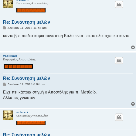
Κορυφαίος Αποστολέας
Re: Συνάντηση μελών
Δ
Δευ Ιουν 11, 2018 11:58 am
η
μ
καντε βρε παιδια καμια συνατηση Καλο ειναι . ειστε ολοι σχετικα κοντα
ο
σ
ί
ε
υ
vasilisalt
σ
Κορυφαίος Αποστολέας
η
Re: Συνάντηση μελών
Δ
Δευ Ιουν 11, 2018 6:04 pm
η
μ
Ειχε πει κάποια στιγμή ο Αποστόλης για π. Ματθαίο.
ο
Αλλά ως γνωστόν...
σ
ί
ε
υ
nickzark
σ
Κορυφαίος Αποστολέας
η
Re: Συνάντηση μελών