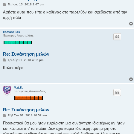
Δ
Τετ Ιουν 13, 2018 2:47 pm
η
μ
Αφήστε αυτα που είπε ο καθένας στο παρελθόν και σχεδιάστε από την
ο
αρχή πάλι
σ
ί
ε
υ
kostasellas
σ
Έμπειρος Αποστολέας
η
Re: Συνάντηση μελών
Δ
Τρί Αύγ 21, 2018 4:36 pm
η
μ
Καλησπέρα
ο
σ
ί
ε
υ
Μ.Δ.Κ.
σ
Κορυφαίος Αποστολέας
η
Re: Συνάντηση μελών
Δ
Σάβ Σεπ 01, 2018 10:57 am
η
μ
Προσωπικά θα μου ήταν ευχάριστη μια συνάντηση ιδιαιτέρως αν ήταν
ο
και κάποιοι απ' τα παλιά. Δεν έχω καμιά ιδιαίτερη προτίμηση στο
σ
ί
χλαπάκιασμα εδεσμάτων, αν υπάρχει καλή διαθεση τα λέμε και με