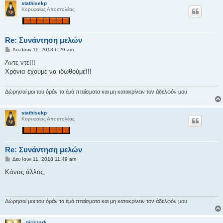
stathisekp
σ
Κορυφαίος Αποστολέας
η
Re: Συνάντηση μελών
Δ
Δευ Ιουν 11, 2018 6:29 am
η
μ
Άντε ντε!!!
ο
Χρόνια έχουμε να ιδωθούμε!!!
σ
ί
ε
υ
Δώρησαί μοι του όράν τα έμά πταίσματα και μη κατακρίνειν τον άδελφόν μου
σ
η
stathisekp
Κορυφαίος Αποστολέας
Re: Συνάντηση μελών
Δ
Δευ Ιουν 11, 2018 11:49 am
η
μ
Κάνας άλλος;
ο
σ
ί
ε
υ
Δώρησαί μοι του όράν τα έμά πταίσματα και μη κατακρίνειν τον άδελφόν μου
σ
η
nickzark