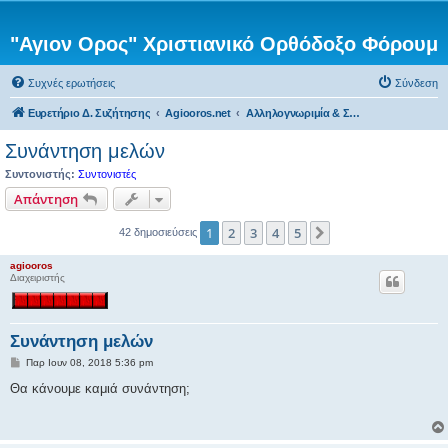
"Αγιον Ορος" Χριστιανικό Ορθόδοξο Φόρουμ
Συχνές ερωτήσεις
Σύνδεση
Ευρετήριο Δ. Συζήτησης
Agiooros.net
Αλληλογνωριμία & Συναντήσεις μελών του agiooros.net
Συνάντηση μελών
Συντονιστής:
Συντονιστές
Απάντηση
1
2
3
4
5
Επόμενη
42 δημοσιεύσεις
agiooros
Διαχειριστής
Συνάντηση μελών
Δ
Παρ Ιουν 08, 2018 5:36 pm
η
μ
Θα κάνουμε καμιά συνάντηση;
ο
σ
ί
ε
υ