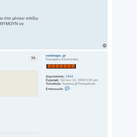
ου έτσι μένουν απέξω
 ΕΠΙΘΥΜΟΥΝ να
Κ
ο
ρ
eortologio_gr
υ
Κορυφαίος Αποστολέας
φ
ή
Δημοσιεύσεις:
1644
Εγγραφή:
Τρί Ιουν 13, 2006 5:00 am
Τοποθεσία:
Χρήστος@Thessaloniki
Ε
Επικοινωνία:
π
ι
κ
ο
ι
ν
ω
ν
ί
α
e
o
r