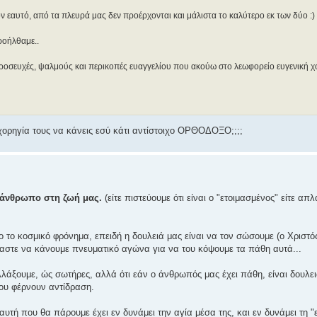
ον εαυτό, από τα πλευρά μας δεν προέρχονται και μάλιστα το καλύτερο εκ των δύο :)
προήλθαμε..
 προσευχές, ψαλμούς και περικοπές ευαγγελίου που ακούω στο λεωφορείο ευγενική χ
χορηγία τους να κάνεις εσύ κάτι αντίστοιχο ΟΡΘΟΔΟΞΟ;;;;
" άνθρωπο στη ζωή μας.
(είτε πιστεύουμε ότι είναι ο "ετοιμασμένος" είτε απ
ο το κοσμικό φρόνημα, επειδή η δουλειά μας είναι να τον σώσουμε (ο Χριστός
αστε να κάνουμε πνευματικό αγώνα για να του κόψουμε τα πάθη αυτά...
λάξουμε, ώς σωτήρες, αλλά ότι εάν ο άνθρωπός μας έχει πάθη, είναι δουλει
που φέρνουν αντίδραση.
, αυτή που θα πάρουμε έχει εν δυνάμει την αγία μέσα της, και εν δυνάμει τη 