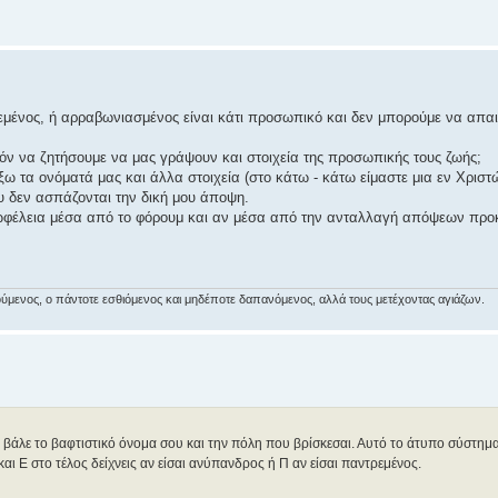
εμένος, ή αρραβωνιασμένος είναι κάτι προσωπικό και δεν μπορούμε να απα
όν να ζητήσουμε να μας γράψουν και στοιχεία της προσωπικής τους ζωής;
 τα ονόματά μας και άλλα στοιχεία (στο κάτω - κάτω είμαστε μια εν Χριστώ
 δεν ασπάζονται την δική μου άποψη.
ς ωφέλεια μέσα από το φόρουμ και αν μέσα από την ανταλλαγή απόψεων προκ
αιρούμενος, ο πάντοτε εσθιόμενος και μηδέποτε δαπανόμενος, αλλά τους μετέχοντας αγιάζων.
ς" βάλε το βαφτιστικό όνομα σου και την πόλη που βρίσκεσαι. Αυτό το άτυπο σύστημ
αι Ε στο τέλος δείχνεις αν είσαι ανύπανδρος ή Π αν είσαι παντρεμένος.