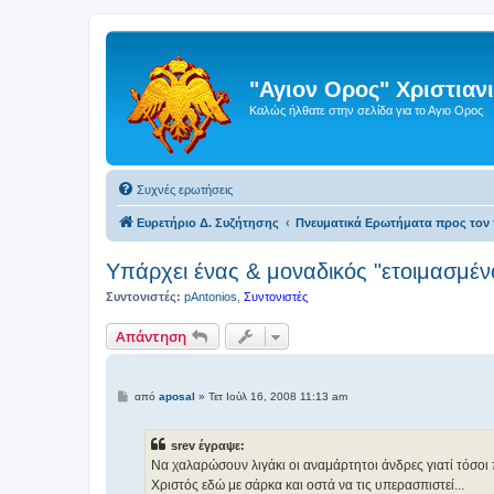
"Αγιον Ορος" Χριστια
Καλώς ήλθατε στην σελίδα για το Αγιο Ορος
Συχνές ερωτήσεις
Ευρετήριο Δ. Συζήτησης
Πνευματικά Ερωτήματα προς τον 
Υπάρχει ένας & μοναδικός "ετοιμασμέν
Συντονιστές:
pAntonios
,
Συντονιστές
Απάντηση
Δ
από
aposal
»
Τετ Ιούλ 16, 2008 11:13 am
η
μ
ο
srev έγραψε:
σ
ί
Να χαλαρώσουν λιγάκι οι αναμάρτητοι άνδρες γιατί τόσοι π
ε
Χριστός εδώ με σάρκα και οστά να τις υπερασπιστεί...
υ