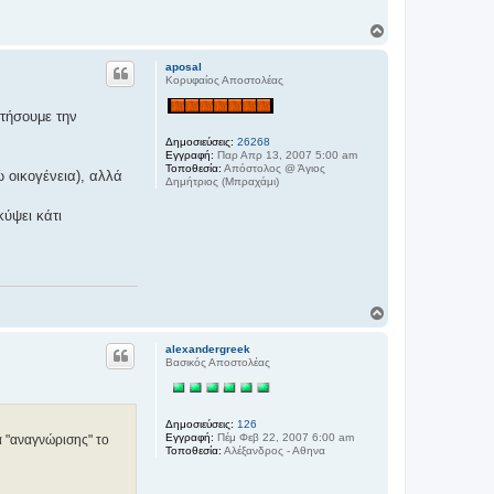
t
o
Κ
l
ο
o
g
ρ
aposal
i
υ
Κορυφαίος Αποστολέας
o
φ
_
ή
g
ιτήσουμε την
r
Δημοσιεύσεις:
26268
Εγγραφή:
Παρ Απρ 13, 2007 5:00 am
Τοποθεσία:
Απόστολος @ Άγιος
 οικογένεια), αλλά
Δημήτριος (Μπραχάμι)
ύψει κάτι
Κ
ο
ρ
alexandergreek
υ
Βασικός Αποστολέας
φ
ή
Δημοσιεύσεις:
126
Εγγραφή:
Πέμ Φεβ 22, 2007 6:00 am
α "αναγνώρισης" το
Τοποθεσία:
Αλέξανδρος - Αθηνα