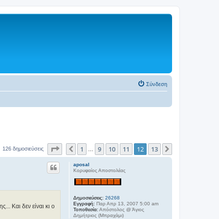
Σύνδεση
Σελίδα
12
από
13
1
9
10
11
12
13
Προηγούμενη
Επόμενη
126 δημοσιεύσεις
…
aposal
Κορυφαίος Αποστολέας
Δημοσιεύσεις:
26268
Εγγραφή:
Παρ Απρ 13, 2007 5:00 am
.. Και δεν είναι κι ο
Τοποθεσία:
Απόστολος @ Άγιος
Δημήτριος (Μπραχάμι)