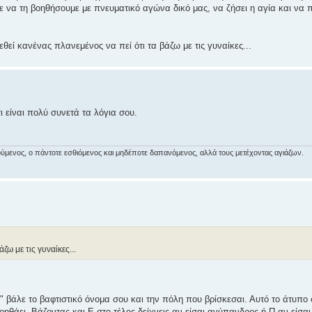
ε να τη βοηθήσουμε με πνευματικό αγώνα δικό μας, να ζήσει η αγία και να 
θεί κανένας πλανεμένος να πεί ότι τα βάζω με τις γυναίκες...
 είναι πολύ συνετά τα λόγια σου.
αιρούμενος, ο πάντοτε εσθιόμενος και μηδέποτε δαπανόμενος, αλλά τους μετέχοντας αγιάζων.
ζω με τις γυναίκες...
ς" βάλε το βαφτιστικό όνομα σου και την πόλη που βρίσκεσαι. Αυτό το άτυπο
οηθάει. Βάζοντας και Ε στο τέλος δείχνεις αν είσαι ανύπανδρος ή Π αν είσα