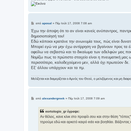
Δ
από
aposal
»
Πέμ Ιούλ 17, 2008 7:08 am
η
μ
Έχω την άποψη ότι το αν είναι κανείς ανύπαντρος, παντρ
ο
δημοσιοποίησή του!
σ
ί
Εδώ κάποιοι κρατάνε την ανωνυμία τους, πώς είναι δυνατ
ε
Μπορεί εγώ να μην έχω αντίρρηση να βγαίνουν προς τα έξω
υ
σ
οφείλω να σεβαστώ και το δικαίωμα των αδελφών μας που
η
Νομίζω πως το πρώτιστο στοιχείο είναι η πνευματική μα
περισσότερο, καλοδεχούμενο μεν, αλλά όχι πρωτεύον δε.
Εξ’ άλλου υπάρχουν και τα πμ.
Μελίζεται και διαμερίζεται ο Αμνός του Θεού, ο μελιζόμενος και μη δι
Δ
από
alexandergreek
»
Πέμ Ιούλ 17, 2008 7:09 am
η
μ
ο
eortologio_gr έγραψε:
σ
ί
Αν θέλεις, κανε κλικ στο προφίλ σου και στην θέση "τόπο
ε
τηρούμε εδώ και αρκετό καιρό edo και βοηθάει. Βάζοντας κ
υ
σ
η