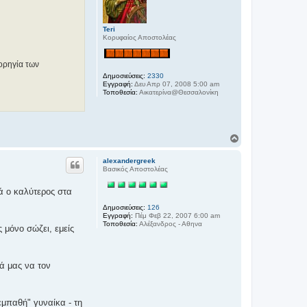
Teri
Κορυφαίος Αποστολέας
ορηγία των
Δημοσιεύσεις:
2330
Εγγραφή:
Δευ Απρ 07, 2008 5:00 am
Τοποθεσία:
Αικατερίνα@Θεσσαλονίκη
Κ
ο
ρ
alexandergreek
υ
Βασικός Αποστολέας
φ
ή
λά ο καλύτερος στα
Δημοσιεύσεις:
126
Εγγραφή:
Πέμ Φεβ 22, 2007 6:00 am
Τοποθεσία:
Αλέξανδρος - Αθηνα
 μόνο σώζει, εμείς
ά μας να τον
"εμπαθή" γυναίκα - τη