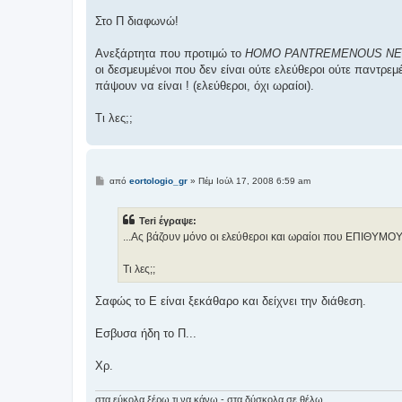
Στο Π διαφωνώ!
Ανεξάρτητα που προτιμώ το
HOMO PANTREMENOUS NE
οι δεσμευμένοι που δεν είναι ούτε ελεύθεροι ούτε παντρ
πάψουν να είναι ! (ελεύθεροι, όχι ωραίοι).
Τι λες;;
Δ
από
eortologio_gr
»
Πέμ Ιούλ 17, 2008 6:59 am
η
μ
ο
Teri έγραψε:
σ
ί
...Ας βάζουν μόνο οι ελεύθεροι και ωραίοι που ΕΠΙΘΥΜΟΥΝ 
ε
υ
σ
Τι λες;;
η
Σαφώς το Ε είναι ξεκάθαρο και δείχνει την διάθεση.
Εσβυσα ήδη το Π...
Χρ.
στα εύκολα ξέρω τι να κάνω - στα δύσκολα σε θέλω ...