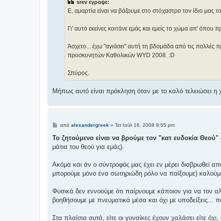
srev έγραψε:
σ
ί
Ε, αμαρτία είναι να βάζουμε στο στόχαστρο τον ίδιο μας τ
ε
υ
σ
Γι' αυτό εκείνες κοιτάνε εμάς και εμείς το χώμα απ' όπου 
η
Άσχετο... έχω "αγιάσει" αυτή τη βδομάδα από τις πολλές
προσκυνητών Καθολικών WYD 2008. :D
Σπύρος.
Μήπως αυτό είναι πρόκληση όταν με το καλό τελειώσει η 
Δ
από
alexandergreek
»
Τετ Ιούλ 16, 2008 9:55 pm
η
μ
Το ζητούμενο είναι να βρούμε τον "κατ ευδοκία Θεού
ο
μάτια του θεού για εμάς).
σ
ί
ε
Ακόμα και άν ο σύντροφός μας έχει εν μέρει διαβρωθεί απ
υ
σ
μπορούμε μόνο ένα σωτηριώδη ρόλο να παίξουμε) καλούμ
η
Φυσικά δεν εννοούμε ότι παίρνουμε κάποιον για να τον αλ
βοηθήσουμε με πνευματικά μέσα και όχι με υποδείξεις... 
Στα πλαίσια αυτά, είτε οι γυναίκες έχουν χαλάσει είτε όχι