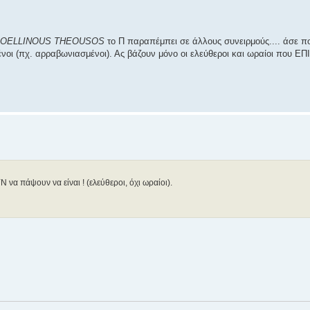
OELLINOUS THEOUSOS
το Π παραπέμπει σε άλλους συνειρμούς.... άσε π
εμένοι (πχ. αρραβωνιασμένοι). Ας βάζουν μόνο οι ελεύθεροι και ωραίοι που
να πάψουν να είναι ! (ελεύθεροι, όχι ωραίοι).