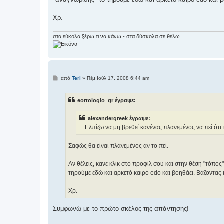
Χρ.
στα εύκολα ξέρω τι να κάνω - στα δύσκολα σε θέλω ...
Δ
από
Teri
»
Πέμ Ιούλ 17, 2008 6:44 am
η
μ
ο
eortologio_gr έγραψε:
σ
ί
ε
alexandergreek έγραψε:
υ
σ
... Ελπίζω να μη βρεθεί κανένας πλανεμένος να πεί ότι τ
η
Σαφώς θα είναι πλανεμένος αν το πεί.
Αν θέλεις, κανε κλικ στο προφίλ σου και στην θέση "τόπο
τηρούμε εδώ και αρκετό καιρό edo και βοηθάει. Βάζοντας κ
Χρ.
Συμφωνώ με το πρώτο σκέλος της απάντησης!