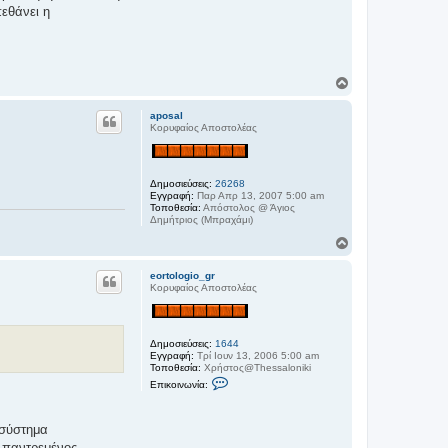
πεθάνει η
Κ
ο
ρ
aposal
υ
Κορυφαίος Αποστολέας
φ
ή
Δημοσιεύσεις:
26268
Εγγραφή:
Παρ Απρ 13, 2007 5:00 am
Τοποθεσία:
Απόστολος @ Άγιος
Δημήτριος (Μπραχάμι)
Κ
ο
ρ
eortologio_gr
υ
Κορυφαίος Αποστολέας
φ
ή
Δημοσιεύσεις:
1644
Εγγραφή:
Τρί Ιουν 13, 2006 5:00 am
Τοποθεσία:
Χρήστος@Thessaloniki
Ε
Επικοινωνία:
π
ι
κ
ο
 σύστημα
ι
ι παντρεμένος.