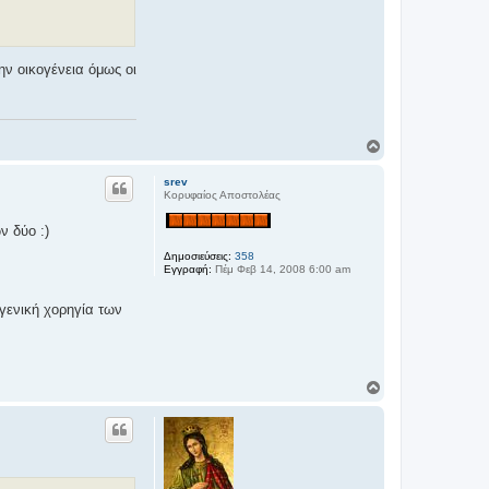
ην οικογένεια όμως οι
Κ
ο
ρ
srev
υ
Κορυφαίος Αποστολέας
φ
ή
ν δύο :)
Δημοσιεύσεις:
358
Εγγραφή:
Πέμ Φεβ 14, 2008 6:00 am
γενική χορηγία των
Κ
ο
ρ
υ
φ
ή