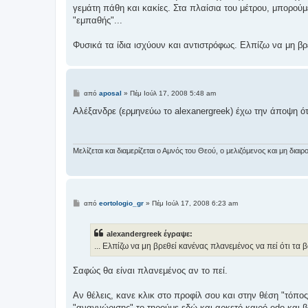
γεμάτη πάθη και κακίες. Στα πλαίσια του μέτρου, μπορούμ
"εμπαθής"...
Φυσικά τα ίδια ισχύουν και αντιστρόφως. Ελπίζω να μη βρε
Δ
από
aposal
»
Πέμ Ιούλ 17, 2008 5:48 am
η
μ
Αλέξανδρε (ερμηνεύω το alexanergreek) έχω την άποψη ότι
ο
σ
ί
ε
υ
Μελίζεται και διαμερίζεται ο Αμνός του Θεού, ο μελιζόμενος και μη δι
σ
η
Δ
από
eortologio_gr
»
Πέμ Ιούλ 17, 2008 6:23 am
η
μ
ο
alexandergreek έγραψε:
σ
ί
... Ελπίζω να μη βρεθεί κανένας πλανεμένος να πεί ότι τα βά
ε
υ
σ
Σαφώς θα είναι πλανεμένος αν το πεί.
η
Αν θέλεις, κανε κλικ στο προφίλ σου και στην θέση "τόπο
"αναγνώρισης" το τηρούμε εδώ και αρκετό καιρό edo και β