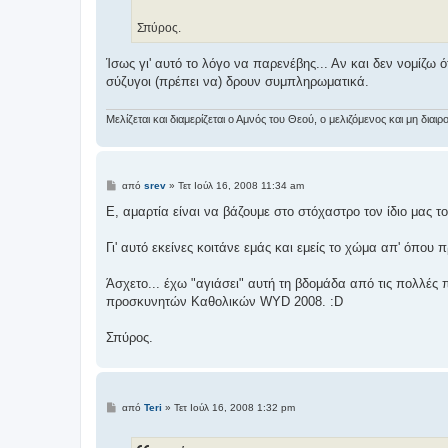
σ
η
Σπύρος.
Ίσως γι' αυτό το λόγο να παρενέβης... Αν και δεν νομίζω 
σύζυγοι (πρέπει να) δρουν συμπληρωματικά.
Μελίζεται και διαμερίζεται ο Αμνός του Θεού, ο μελιζόμενος και μη δι
Δ
από
srev
»
Τετ Ιούλ 16, 2008 11:34 am
η
μ
Ε, αμαρτία είναι να βάζουμε στο στόχαστρο τον ίδιο μας τ
ο
σ
ί
Γι' αυτό εκείνες κοιτάνε εμάς και εμείς το χώμα απ' όπου 
ε
υ
σ
Άσχετο... έχω "αγιάσει" αυτή τη βδομάδα από τις πολλές
η
προσκυνητών Καθολικών WYD 2008. :D
Σπύρος.
Δ
από
Teri
»
Τετ Ιούλ 16, 2008 1:32 pm
η
μ
ο