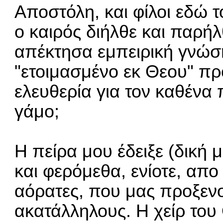
Αποστόλη, και φίλοι εδώ τ
ο καιρός διήλθε και παρή
απέκτησα εμπειρική γνώση
"ετοιμασμένο εκ Θεου" π
ελευθερία για τον καθένα 
γάμο;
Η πείρα μου έδειξε (δική 
και φερόμεθα, ενίοτε, απο
αόρατες, που μας προξεν
ακατάλληλους. Η χείρ του