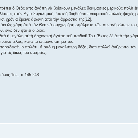
τρέπει ὁ Θεὸς ἀπὸ ἀγάπη νὰ βρίσκουν μεγάλες δοκιμασίες μερικοὺς πολὺ ἐκ
Βλέπετε, στὴν Ἁγία Συγκλητική, ἐπειδὴ βοηθοῦσε πνευματικὰ πολλὲς ψυχὲς μὲ 
ισι χρόνια ἔμεινε ἄφωνη ἀπὸ τὴν ἀρρώστια της[12].
ζητάει ὡς χάρη ἀπὸ τὸν Θεὸ νὰ συγχωρήση σφάλματα τῶν συνανθρώπων του
, ἐνῶ δὲν φταίει ὁ ἴδιος.
Θεὸ ἡ μεγάλη αὐτὴ ἀρχοντική ἀγάπη τοῦ παιδιοῦ Του. Ἐκτὸς δὲ ἀπὸ τὴν χάρη
υρικὸ τέλος, κατὰ τὸ ἐπίμονο αἴτημά του.
παραδεισένιο παλάτι μὲ ἀκόμη μεγαλύτερη δόξα, διὸτι πολλοὶ ἄνθρωποι τὸν ε
γιὰ τὶς δικές του ἁμαρτίες.
όμος 1ος , σ.145-248.