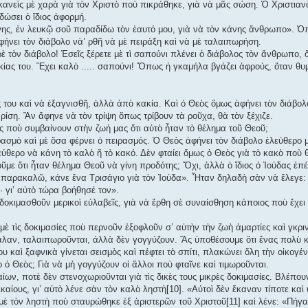
ανεὶς μὲ χαρὰ γιὰ τὸν Χριστὸ ποὺ πικράθηκε, γιὰ νὰ μᾶς σώση. Ὁ Χριστιανὸ
δώσει ὁ ἴδιος ἀφορμή.
νης, ἐν λευκῷ σοῦ παραδίδω τὸν ἑαυτό μου, γιὰ νὰ τὸν κάνης ἄνθρωπο». Ὁπ
νει τὸν διάβολο νὰ’ ρθῆ νὰ μὲ πειράξη καὶ νὰ μὲ ταλαιπωρήση.
ὲ τὸν διάβολο! Ἐσεῖς ξέρετε μὲ τὶ σαπούνι πλένει ὁ διάβολος τὸν ἄνθρωπο, 
κίας του. Ἔχει καλὸ ..... σαπούνι! Ὅπως ἡ γκαμήλα βγάζει ἀφρούς, ὅταν θυμ
ς του καὶ νὰ ἐξαγνισθῆ, ἀλλὰ ἀπὸ κακία. Καὶ ὁ Θεὸς ὅμως ἀφήνει τὸν διάβολ
ρίση. Ἄν ἄφηνε νὰ τὸν τρίψη ὅπως τρίβουν τὰ ροῦχα, θὰ τὸν ξέχιζε.
ς ποὺ συμβαίνουν στὴν ζωή μας ὅτι αὐτὸ ἦταν τὸ θέλημα τοῦ Θεοῦ;
ασμὸ καὶ μὲ ὅσα φέρνει ὁ πειρασμός. Ὁ Θεὸς ἀφήνει τὸν διάβολο ἐλεύθερο μ
ύθερο νὰ κάνη τὸ καλὸ ἤ τὸ κακό. Δὲν φταίει ὅμως ὁ Θεὸς γιὰ τὸ κακὸ ποὺ
ῦμε ὅτι ἦταν θέλημα Θεοῦ νὰ γίνη προδότης; Ὄχι, ἀλλὰ ὁ ἴδιος ὁ Ἰούδας ἐπ
ὲ παρακαλῶ, κάνε ἕνα Τρισάγιο γιὰ τὸν Ἰούδα». Ἦταν δηλαδὴ σὰν νὰ ἔλεγε: 
· γι’ αὐτὸ τώρα βοήθησέ τον».
 δοκιμασθοῦν μερικοὶ εὐλαβεῖς, γιὰ νὰ ἔρθη σὲ συναίσθηση κάποιος ποὺ ἔχει
ι μὲ τὶς δοκιμασίες ποὺ περνοῦν ἐξοφλοῦν σ’ αὐτὴν τὴν ζωὴ ἁμαρτίες καὶ γκρ
λαν, ταλαιπωροῦνται, ἀλλὰ δὲν γογγύζουν. Ἄς ὑποθέσουμε ὅτι ἕνας πολὺ κ
του καὶ ξαφνικὰ γίνεται σεισμὸς καὶ πέφτει τὸ σπίτι, πλακώνει ὅλη τὴν οἰκογέ
 ὁ Θεὸς; Γιὰ νὰ μὴ γογγύζουν οἱ ἄλλοι ποὺ φταῖνε καὶ τιμωροῦνται.
αίων, ποτὲ δὲν στενοχωριοῦνται γιὰ τὶς δικὲς τους μικρὲς δοκιμασίες. Βλέπο
καίους, γι’ αὐτὸ λένε σὰν τὸν καλὸ ληστὴ[10]. «Αὐτοὶ δὲν ἔκαναν τίποτε καὶ
μὲ τὸν ληστὴ ποὺ σταυρώθηκε ἐξ ἀριστερῶν τοῦ Χριστοῦ[11] καὶ λένε: «Πήγα