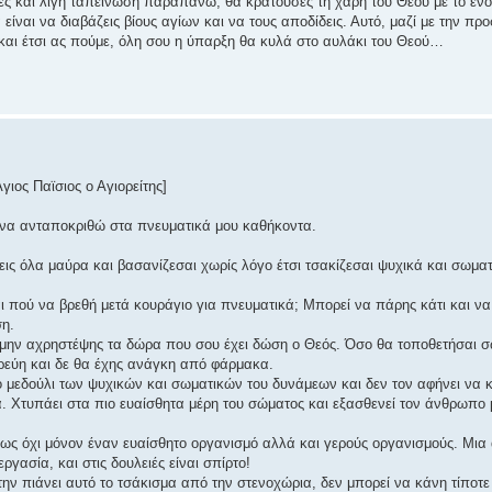
χες και λίγη ταπείνωση παραπάνω, θα κρατούσες τη χάρη του Θεού με το ενο
ίναι να διαβάζεις βίους αγίων και να τους αποδίδεις. Αυτό, μαζί με την πρ
 και έτσι ας πούμε, όλη σου η ύπαρξη θα κυλά στο αυλάκι του Θεού…
γιος Παϊσιος ο Αγιορείτης]
ι να ανταποκριθώ στα πνευματικά μου καθήκοντα.
εις όλα μαύρα και βασανίζεσαι χωρίς λόγο έτσι τσακίζεσαι ψυχικά και σωματ
αι πού να βρεθή μετά κουράγιο για πνευματικά; Μπορεί να πάρης κάτι και ν
ση.
 μην αχρηστέψης τα δώρα που σου έχει δώση ο Θεός. Όσο θα τοποθετήσαι σ
ερεύη και δε θα έχης ανάγκη από φάρμακα.
 μεδούλι των ψυχικών και σωματικών του δυνάμεων και δεν τον αφήνει να κ
α. Χτυπάει στα πιο ευαίσθητα μέρη του σώματος και εξασθενεί τον άνθρωπο 
ως όχι μόνον έναν ευαίσθητο οργανισμό αλλά και γερούς οργανισμούς. Μια 
γασία, και στις δουλειές είναι σπίρτο!
ην πιάνει αυτό το τσάκισμα από την στενοχώρια, δεν μπορεί να κάνη τίποτε 