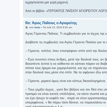
αχρηστεύεται μια γερή μηχανή.
Από το βιβλίο: «ΓΕΡΟΝΤΟΣ ΠΑΪΣΙΟΥ ΑΓΙΟΡΕΙΤΟΥ ΛΟΓ
Re: Άγιος Παΐσιος ο Αγιορείτης
Δ
από
toula
»
Τετ Ιούλ 15, 2020 8:00 am
η
μ
Αγιος Γέροντας Παΐσιος: Τι συμβουλεύει για το άγχος της 
ο
σ
ί
Διαβάστε τις συμβουλές του Αγίου Γέροντα Παϊσίου για το
ε
υ
σ
– Γέροντα, πολλοί, όταν επιστρέφουν σπίτι από την δουλειά
η
– Εγώ συνιστώ στους άνδρες, μετά την δουλειά τους, αν 
δεκαπέντε λεπτά ή να κάθονται σε κάποιο πάρκο να διαβά
σπίτια τους ήρεμοι και χαμογελαστοί, και όχι να πηγαίνο
στην δουλειά τους μέσα στο σπίτι. Να τα αφήνουν έξω απ
– Γέροντα, μερικοί όμως είναι και κάπως δικαιολογημένοι, 
– Τους γεμίζει άγχος , γιατί δεν βάζουν και τον Θεό στις 
προτιμώ να είναι κανείς υπάλληλος, να κάνει σωστά και με
να έχει ήσυχο το κεφάλι του , παρά να είναι εργοστασιάρχ
υπερηφάνεια, « θα πάρω τόσο δάνειο, να παρουσιάσω κι α
μετά πλειστηριασμός κ.λ.π.