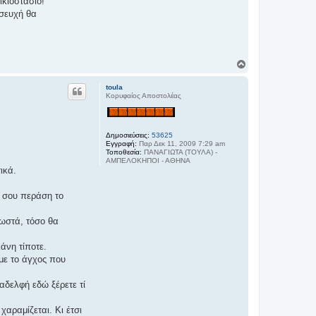
ικιοστάσιο!
οσευχή θα
Κ
ο
ρ
toula
υ
Κορυφαίος Αποστολέας
φ
ή
Δημοσιεύσεις:
53625
Εγγραφή:
Παρ Δεκ 11, 2009 7:29 am
Τοποθεσία:
ΠΑΝΑΓΙΩΤΑ (ΤΟΥΛΑ) -
ΑΜΠΕΛΟΚΗΠΟΙ - ΑΘΗΝΑ
ικά.
α σου περάση το
ωστά, τόσο θα
άνη τίποτε.
με το άγχος που
αδελφή εδώ ξέρετε τί
χαραμίζεται. Κι έτσι