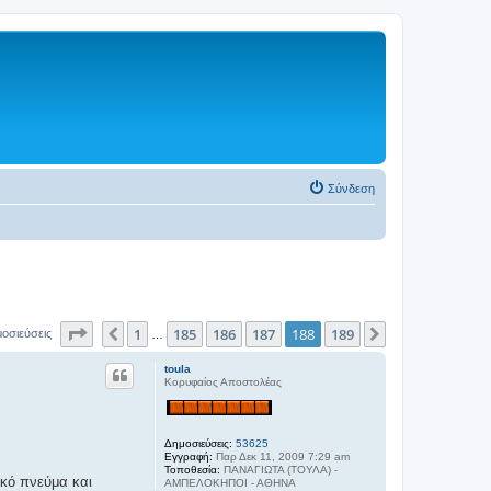
Σύνδεση
Σελίδα
188
από
189
1
185
186
187
188
189
Προηγούμενη
Επόμενη
μοσιεύσεις
…
toula
Κορυφαίος Αποστολέας
Δημοσιεύσεις:
53625
Εγγραφή:
Παρ Δεκ 11, 2009 7:29 am
Τοποθεσία:
ΠΑΝΑΓΙΩΤΑ (ΤΟΥΛΑ) -
ικό πνεύμα και
ΑΜΠΕΛΟΚΗΠΟΙ - ΑΘΗΝΑ