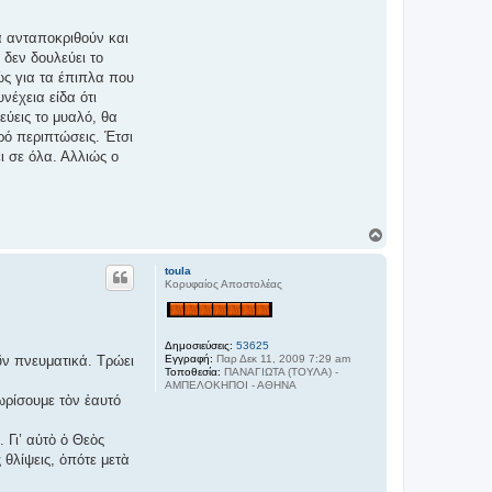
α ανταποκριθούν και
 δεν δουλεύει το
ώς για τα έπιπλα που
νέχεια είδα ότι
εύεις το μυαλό, θα
ρό περιπτώσεις. Έτσι
ει σε όλα. Αλλιώς ο
Κ
ο
ρ
toula
υ
Κορυφαίος Αποστολέας
φ
ή
Δημοσιεύσεις:
53625
οῦν πνευματικά. Τρώει
Εγγραφή:
Παρ Δεκ 11, 2009 7:29 am
Τοποθεσία:
ΠΑΝΑΓΙΩΤΑ (ΤΟΥΛΑ) -
ΑΜΠΕΛΟΚΗΠΟΙ - ΑΘΗΝΑ
ωρίσουμε τὸν ἑαυτό
 Γι’ αὐτὸ ὁ Θεὸς
 θλίψεις, ὁπότε μετὰ