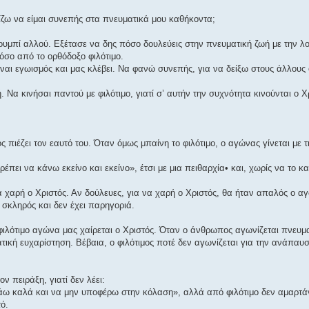
τίζω να είμαι συνεπής στα πνευματικά μου καθήκοντα;
κουμπί αλλού. Εξέτασε να δης πόσο δουλεύεις στην πνευματική ζωή με την λο
όσο από το ορθόδοξο φιλότιμο.
ναι εγωισμός και μας κλέβει. Να φανώ συνεπής, για να δείξω στους άλλους ό
 Να κινήσαι παντού με φιλότιμο, γιατί σ’ αυτήν την συχνότητα κινούνται ο Χ
 πιέζει τον εαυτό του. Όταν όμως μπαίνη το φιλότιμο, ο αγώνας γίνεται με τ
ρέπει να κάνω εκείνο και εκείνο», έτσι με μια πειθαρχία• και, χωρίς να το 
α χαρή ο Χριστός. Αν δούλευες, για να χαρή ο Χριστός, θα ήταν απαλός ο α
 σκληρός και δεν έχει παρηγοριά.
 φιλότιμο αγώνα μας χαίρεται ο Χριστός. Όταν ο άνθρωπος αγωνίζεται πνευμα
ατική ευχαρίστηση. Βέβαια, ο φιλότιμος ποτέ δεν αγωνίζεται για την ανάπαυσ
ν πειράξη, γιατί δεν λέει:
ω καλά και να μην υποφέρω στην κόλαση», αλλά από φιλότιμο δεν αμαρτάνει
ό.