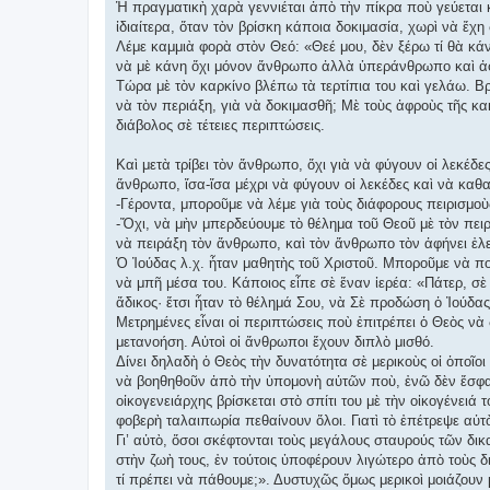
Ἡ πραγματικὴ χαρὰ γεννιέται ἀπὸ τὴν πίκρα ποὺ γεύεται κ
ἰδιαίτερα, ὅταν τὸν βρίσκη κάποια δοκιμασία, χωρὶ νὰ ἔχη 
Λέμε καμμιὰ φορὰ στὸν Θεό: «Θεέ μου, δὲν ξέρω τί θὰ κά
νὰ μὲ κάνη ὄχι μόνον ἄνθρωπο ἀλλὰ ὑπεράνθρωπο καὶ ἀφή
Τώρα μὲ τὸν καρκίνο βλέπω τὰ τερτίπια του καὶ γελάω. Βρ
νὰ τὸν περιάξη, γιὰ νὰ δοκιμασθῆ; Μὲ τοὺς ἀφροὺς τῆς κα
διάβολος σὲ τέτειες περιπτώσεις.
Καὶ μετὰ τρίβει τὸν ἄνθρωπο, ὄχι γιὰ νὰ φύγουν οἱ λεκέδε
ἄνθρωπο, ἴσα-ἴσα μέχρι νὰ φύγουν οἱ λεκέδες καὶ νὰ καθα
-Γέροντα, μποροῦμε νὰ λέμε γιὰ τοὺς διάφορους πειρισμοὺ
-Ὄχι, νὰ μὴν μπερδεύουμε τὸ θέλημα τοῦ Θεοῦ μὲ τὸν πειρ
νὰ πειράξη τὸν ἄνθρωπο, καὶ τὸν ἄνθρωπο τὸν ἀφήνει ἐλε
Ὁ Ἰούδας λ.χ. ἦταν μαθητὴς τοῦ Χριστοῦ. Μποροῦμε νὰ πο
νὰ μπῆ μέσα του. Κάποιος εἶπε σὲ ἕναν ἱερέα: «Πάτερ, σ
ἄδικος· ἔτσι ἦταν τὸ θέλημά Σου, νὰ Σὲ προδώση ὁ Ἰούδας
Μετρημένες εἶναι οἱ περιπτώσεις ποὺ ἐπιτρέπει ὁ Θεὸς νὰ
μετανοήση. Αὐτοὶ οἱ ἄνθρωποι ἔχουν διπλὸ μισθό.
Δίνει δηλαδὴ ὁ Θεὸς τὴν δυνατότητα σὲ μερικοὺς οἱ ὁποῖο
νὰ βοηθηθοῦν ἀπὸ τὴν ὑπομονὴ αὐτῶν ποὺ, ἐνῶ δὲν ἔσφα
οἰκογενειάρχης βρίσκεται στὸ σπίτι του μὲ τὴν οἰκογένειά 
φοβερὴ ταλαιπωρία πεθαίνουν ὅλοι. Γιατὶ τὸ ἐπέτρεψε αὐτὸ
Γι’ αὐτὸ, ὅσοι σκέφτονται τοὺς μεγάλους σταυρούς τῶν δικ
στὴν ζωὴ τους, ἐν τούτοις ὑποφέρουν λιγώτερο ἀπὸ τοὺς δι
τί πρέπει νὰ πάθουμε;». Δυστυχῶς ὅμως μερικοὶ μοιάζουν 