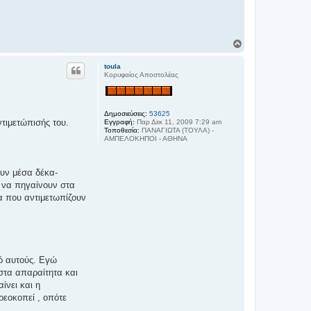
Κ
ο
ρ
toula
υ
Κορυφαίος Αποστολέας
φ
ή
Δημοσιεύσεις:
53625
τιμετώπισής του.
Εγγραφή:
Παρ Δεκ 11, 2009 7:29 am
Τοποθεσία:
ΠΑΝΑΓΙΩΤΑ (ΤΟΥΛΑ) -
ΑΜΠΕΛΟΚΗΠΟΙ - ΑΘΗΝΑ
ουν μέσα δέκα-
α να πηγαίνουν στα
α που αντιμετωπίζουν
πό αυτούς. Εγώ
 στα απαραίτητα και
ίνει και η
ρεοκοπεί , οπότε