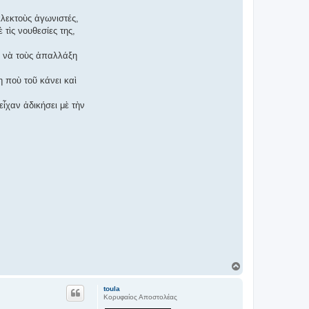
λεκτοὺς ἀγωνιστές,
τὶς νουθεσίες της,
, νὰ τοὺς ἀπαλλάξη
 ποὺ τοῦ κάνει καὶ
ἶχαν ἀδικήσει μὲ τὴν
Κ
ο
ρ
toula
υ
Κορυφαίος Αποστολέας
φ