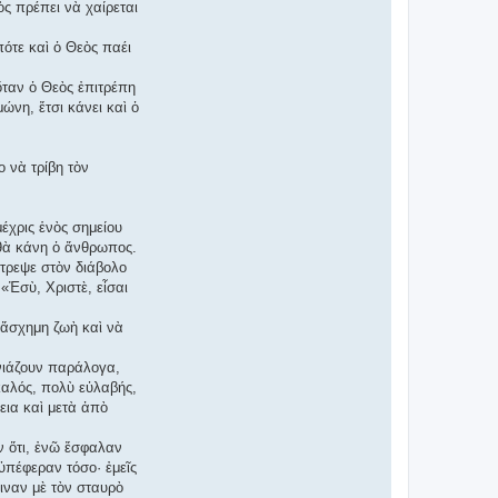
ς πρέπει νὰ χαίρεται
ότε καὶ ὁ Θεὸς παέι
ὅταν ὁ Θεὸς ἐπιτρέπη
ώνη, ἔτσι κάνει καὶ ὁ
ο νὰ τρίβη τὸν
έχρις ἑνὸς σημείου
 θὰ κάνη ὁ ἄνθρωπος.
έτρεψε στὸν διάβολο
«Ἐσὺ, Χριστὲ, εἶσαι
 ἄσχημη ζωὴ καὶ νὰ
ινιάζουν παράλογα,
αλός, πολὺ εὐλαβής,
νεια καὶ μετὰ ἀπὸ
υν ὅτι, ἐνῶ ἔσφαλαν
 ὑπέφεραν τόσο· ἐμεῖς
ιναν μὲ τὸν σταυρὸ