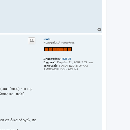
Κ
ο
ρ
toula
υ
Κορυφαίος Αποστολέας
φ
ή
Δημοσιεύσεις:
53625
Εγγραφή:
Παρ Δεκ 11, 2009 7:29 am
Τοποθεσία:
ΠΑΝΑΓΙΩΤΑ (ΤΟΥΛΑ) -
ΑΜΠΕΛΟΚΗΠΟΙ - ΑΘΗΝΑ
(του τόπου) και της
γώνας και πολύ
εν σε δικαιολογώ, σε