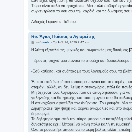
Εάν είχες λίγη πίστη, θα άλλαζαν σχεδόν όλα, και εάν εί
Τώρα είναι καλό να ησυχάσεις. Μια πολύ σοβαρή εργασία ε
συγκεντρώσει το νου σου την καρδιά και τις δυνάμεις σου
Διδαχές Γέροντος Παϊσίου
Re: Άγιος Παΐσιος ο Αγιορείτης
Δ
από
toula
»
Τρί Ιούλ 14, 2020 7:47 am
η
μ
Η λύπη εξαντλεί τις ψυχικές και σωματικές μας δυνάμεις [Ά
ο
σ
ί
-Γέροντα, συχνά μου πονάει το στομάχι και δυσκολεύομα
ε
υ
σ
-Εσύ κάθεσαι και συζητάς με τους λογισμούς σου, τα βλέπ
η
Έπειτα από ένα τέτοιο τσάκισμα πονάει και το στομάχι, κ
στομάχι, αλλά, αν δεν λείψη η στενοχώρια, πάλι θα πονέ
Μη δέχεσαι τους λογισμούς που σε απογοητεύουν, για να
γαληνεύης και θα ηρεμής, και τόσο η υγεία σου θα καλυτ
Η στενοχώρια αφοπλίζει τον άνθρωπο. Του ρουφάει όλο το
Δηλητηριάζει την ψυχή και φέρνει ανωμαλίες και στο σώμ
δημιουργεί.
Το δηλητηρίασμα από την πίκρα μπορεί να καταβάλη τελεί
δυνατότητες έχει; Μπορεί να κάνη πολύ καλή πνευματική ερ
Όλο το μοναστήρι μπορεί να το φέρη βόλτα, αλλά, επειδή τ