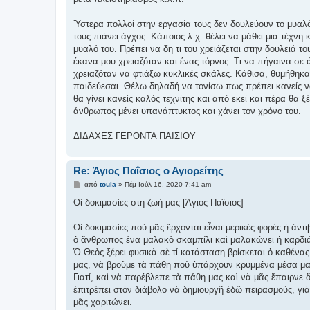
Ύστερα πολλοί στην εργασία τους δεν δουλεύουν το μυαλό
τους πιάνει άγχος. Κάποιος λ.χ. θέλει να μάθει μια τέχνη 
μυαλό του. Πρέπει να δη τι του χρειάζεται στην δουλειά 
έκανα μου χρειαζόταν και ένας τόρνος. Τι να πήγαινα σε 
χρειαζόταν να φτιάξω κυκλικές σκάλες. Κάθισα, θυμήθηκα κ
παιδεύεσαι. Θέλω δηλαδή να τονίσω πως πρέπει κανείς να
θα γίνει κανείς καλός τεχνίτης και από εκεί και πέρα θα ξ
άνθρωπος μένει υπανάπτυκτος και χάνει τον χρόνο του.
ΔΙΔΑΧΕΣ ΓΕΡΟΝΤΑ ΠΑΙΣΙΟΥ
Re: Άγιος Παΐσιος ο Αγιορείτης
Δ
από
toula
»
Πέμ Ιούλ 16, 2020 7:41 am
η
μ
Οἱ δοκιμασίες στη ζωή μας [Άγιος Παϊσιος]
ο
σ
ί
Οἱ δοκιμασίες ποὺ μᾶς ἔρχονται εἶναι μερικές φορές ἡ ἀντ
ε
ὁ ἄνθρωπος ἕνα μαλακὸ σκαμπίλι καὶ μαλακώνει ἡ καρδιά
υ
σ
Ὁ Θεὸς ξέρει φυσικὰ σὲ τί κατάσταση βρίσκεται ὁ καθένας
η
μας, νὰ βροῦμε τὰ πάθη ποὺ ὑπάρχουν κρυμμένα μέσα μας
Γιατί, καὶ νὰ παρέβλεπε τὰ πάθη μας καὶ νὰ μᾶς ἔπαιρνε 
ἐπιτρέπει στὸν διάβολο νὰ δημιουργῆ ἐδῶ πειρασμούς, γιὰ
μᾶς χαριτώνει.