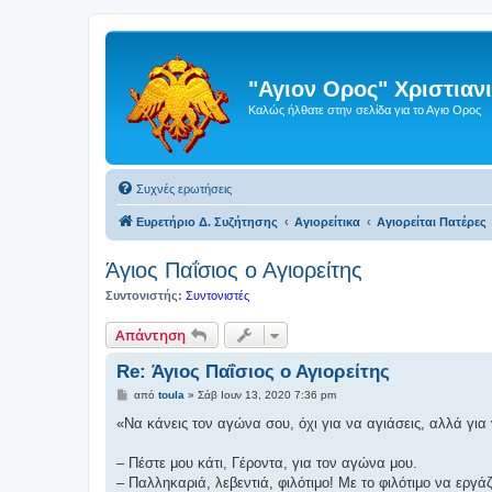
"Αγιον Ορος" Χριστια
Καλώς ήλθατε στην σελίδα για το Αγιο Ορος
Συχνές ερωτήσεις
Ευρετήριο Δ. Συζήτησης
Αγιορείτικα
Αγιορείται Πατέρες
Άγιος Παΐσιος ο Αγιορείτης
Συντονιστής:
Συντονιστές
Απάντηση
Re: Άγιος Παΐσιος ο Αγιορείτης
Δ
από
toula
»
Σάβ Ιουν 13, 2020 7:36 pm
η
μ
«Να κάνεις τον αγώνα σου, όχι για να αγιάσεις, αλλά για 
ο
σ
ί
– Πέστε μου κάτι, Γέροντα, για τον αγώνα μου.
ε
– Παλληκαριά, λεβεντιά, φιλότιμο! Με το φιλότιμο να εργ
υ