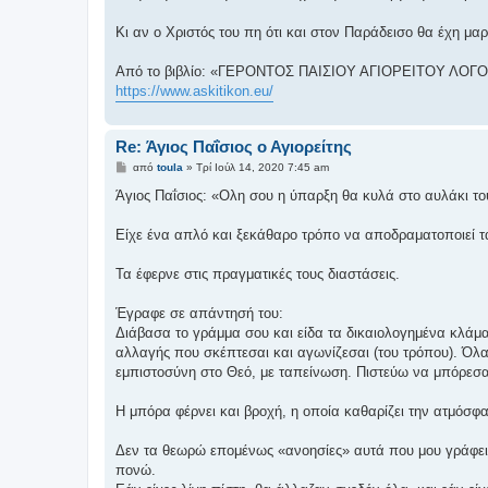
Κι αν ο Χριστός του πη ότι και στον Παράδεισο θα έχη μαρ
Από το βιβλίο: «ΓΕΡΟΝΤΟΣ ΠΑΙΣΙΟΥ ΑΓΙΟΡΕΙΤΟΥ ΛΟΓ
https://www.askitikon.eu/
Re: Άγιος Παΐσιος ο Αγιορείτης
Δ
από
toula
»
Τρί Ιούλ 14, 2020 7:45 am
η
μ
Άγιος Παΐσιος: «Ολη σου η ύπαρξη θα κυλά στο αυλάκι 
ο
σ
ί
Είχε ένα απλό και ξεκάθαρο τρόπο να αποδραματοποιεί τ
ε
υ
σ
Τα έφερνε στις πραγματικές τους διαστάσεις.
η
Έγραφε σε απάντησή του:
Διάβασα το γράμμα σου και είδα τα δικαιολογημένα κλάματ
αλλαγής που σκέπτεσαι και αγωνίζεσαι (του τρόπου). Όλα
εμπιστοσύνη στο Θεό, με ταπείνωση. Πιστεύω να μπόρεσα
Η μπόρα φέρνει και βροχή, η οποία καθαρίζει την ατμόσφαι
Δεν τα θεωρώ επομένως «ανοησίες» αυτά που μου γράφεις, 
πονώ.