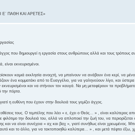
ΟΙ Ε΄ ΠΑΘΗ ΚΑΙ ΑΡΕΤΕΣ»
εργασίας
 άγχος που δημιουργεί η εργασία στους ανθρώπους αλλά και τους τρόπους αν
, είναι εκνευρισμένοι.
βρίσκουν καμιά εκκλησία ανοιχτή, να μπαίνουν να ανάβουν ένα κερί, να μέν
ζουν ένα κομματάκι από το Ευαγγέλιο, για να γαληνεύουν λίγο, και ύστερ
υν εκνευρισμένοι και να στήνουν τον καυγά. Να μη μεταφέρουν τα προβλήματ
ό την πόρτα.
γιατί η ευθύνη που έχουν στην δουλειά τους γεμίζει άγχος.
υποθέσεις τους. Ο τεμπέλης που λέει « ε, έχει ο Θεός… » , είναι καλύτερος α
 φιλότιμο την δουλειά του, αλλά να απλοποιεί την ζωή του, να περιορίζεται
ης και να είναι συνέχεια « αχ και βαχ », γιατί συνήθως είναι χρεωμένος. Μπα
υτό και το άλλο, για να τακτοποιηθώ καλύτερα… » , και μετά πέφτει έξω, χ