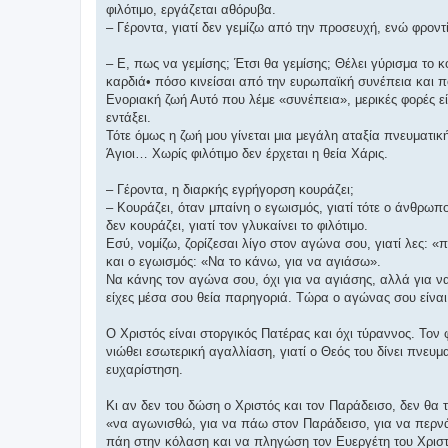
σ
φιλότιμο, εργάζεται αθόρυβα.
η
– Γέροντα, γιατί δεν γεμίζω από την προσευχή, ενώ φρον
– Ε, πως να γεμίσης; Έτσι θα γεμίσης; Θέλει γύρισμα το 
καρδιά• πόσο κινείσαι από την ευρωπαϊκή συνέπεια και π
Ενοριακή ζωή Αυτό που λέμε «συνέπεια», μερικές φορές εί
εντάξει.
Τότε όμως η ζωή μου γίνεται μια μεγάλη αταξία πνευματική.
Άγιοι… Χωρίς φιλότιμο δεν έρχεται η θεία Χάρις.
– Γέροντα, η διαρκής εγρήγορση κουράζει;
– Κουράζει, όταν μπαίνη ο εγωισμός, γιατί τότε ο άνθρωπος
δεν κουράζει, γιατί τον γλυκαίνει το φιλότιμο.
Εσύ, νομίζω, ζορίζεσαι λίγο στον αγώνα σου, γιατί λες: «π
και ο εγωισμός: «Να το κάνω, για να αγιάσω».
Να κάνης τον αγώνα σου, όχι για να αγιάσης, αλλά για ν
είχες μέσα σου θεία παρηγοριά. Τώρα ο αγώνας σου είναι
Ο Χριστός είναι στοργικός Πατέρας και όχι τύραννος. Τον
νιώθει εσωτερική αγαλλίαση, γιατί ο Θεός του δίνει πνευμ
ευχαρίστηση.
Κι αν δεν του δώση ο Χριστός και τον Παράδεισο, δεν θα το
«να αγωνισθώ, για να πάω στον Παράδεισο, για να περνά
πάη στην κόλαση και να πληγώση τον Ευεργέτη του Χριστ