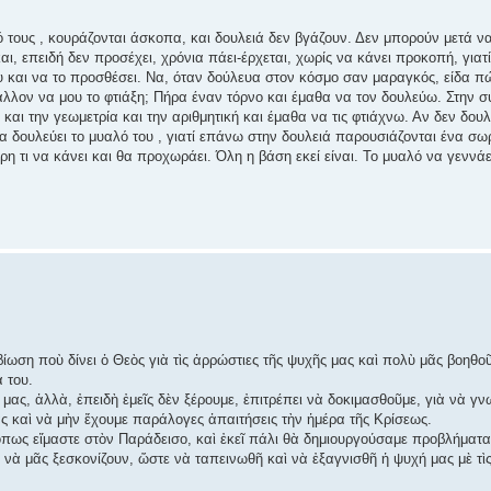
 τους , κουράζονται άσκοπα, και δουλειά δεν βγάζουν. Δεν μπορούν μετά ν
και, επειδή δεν προσέχει, χρόνια πάει-έρχεται, χωρίς να κάνει προκοπή, γιατί
του και να το προσθέσει. Να, όταν δούλευα στον κόσμο σαν μαραγκός, είδα π
άλλον να μου το φτιάξη; Πήρα έναν τόρνο και έμαθα να τον δουλεύω. Στην συ
αι την γεωμετρία και την αριθμητική και έμαθα να τις φτιάχνω. Αν δεν δουλ
 δουλεύει το μυαλό του , γιατί επάνω στην δουλειά παρουσιάζονται ένα σω
έρη τι να κάνει και θα προχωράει. Όλη η βάση εκεί είναι. Το μυαλό να γεννά
ιβίωση ποὺ δίνει ὁ Θεὸς γιὰ τὶς ἀρρώστιες τῆς ψυχῆς μας καὶ πολὺ μᾶς βοηθ
 του.
 μας, ἀλλὰ, ἐπειδὴ ἐμεῖς δὲν ξέρουμε, ἐπιτρέπει νὰ δοκιμασθοῦμε, γιὰ νὰ γν
 καὶ νὰ μὴν ἔχουμε παράλογες ἀπαιτήσεις τὴν ἡμέρα τῆς Κρίσεως.
ὅπως εἴμαστε στὸν Παράδεισο, καὶ ἐκεῖ πάλι θὰ δημιουργούσαμε προβλήματα.
 νὰ μᾶς ξεσκονίζουν, ὥστε νὰ ταπεινωθῆ καὶ νὰ ἐξαγνισθῆ ἡ ψυχή μας μὲ τὶς