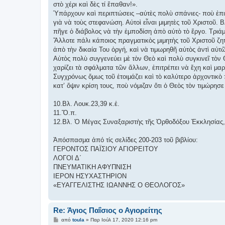
στὸ χέρι καὶ δὲς τί ἔπαθαν!».
Ὑπάρχουν καὶ περιπτώσεις –αὐτὲς πολὺ σπάνιες- ποὺ ἐπι
γιὰ νὰ τοὺς στεφανώση. Αὐτοὶ εἶναι μιμητὲς τοῦ Χριστοῦ. 
πῆγε ὁ διάβολος νὰ τὴν ἐμποδίση ἀπὸ αὐτὸ τὸ ἔργο. Τριάμ
Ἄλλοτε πάλι κάποιος πραγματικὸς μιμητὴς τοῦ Χριστοῦ 
ἀπὸ τὴν δικαία Του ὀργή, καὶ νὰ τιμωρηθῆ αὐτὸς ἀντὶ αὐτῶν
Αὐτὸς πολὺ συγγενεύει μὲ τὸν Θεὸ καὶ πολὺ συγκινεῖ τὸν 
χαρίζει τὰ σφάλματα τῶν ἄλλων, ἐπιτρέπει νὰ ἔχη καὶ μαρτ
Συγχρόνως ὅμως τοῦ ἑτοιμάζει καὶ τὸ καλύτερο ἀρχοντικὸ 
κατ’ ὄψιν κρίση τους, ποὺ νόμιζαν ὅτι ὁ Θεὸς τὸν τιμώρησε 
10.Βλ. Λουκ.23,39 κ.ἑ.
11.Ὅ.π.
12.Βλ. Ὁ Μέγας Συναξαριστὴς τῆς Ὀρθοδόξου Ἐκκλησίας,τ
Ἀπόσπασμα ἀπό τίς σελίδες 200-203 τοῦ βιβλίου:
ΓΕΡΟΝΤΟΣ ΠΑΪΣΙΟΥ ΑΓΙΟΡΕΙΤΟΥ
ΛΟΓΟΙ Δ΄
ΠΝΕΥΜΑΤΙΚΗ ΑΦΥΠΝΙΣΗ
ΙΕΡΟΝ ΗΣΥΧΑΣΤΗΡΙΟΝ
«ΕΥΑΓΓΕΛΙΣΤΗΣ ΙΩΑΝΝΗΣ Ο ΘΕΟΛΟΓΟΣ»
Re: Άγιος Παΐσιος ο Αγιορείτης
Δ
από
toula
»
Παρ Ιούλ 17, 2020 12:16 pm