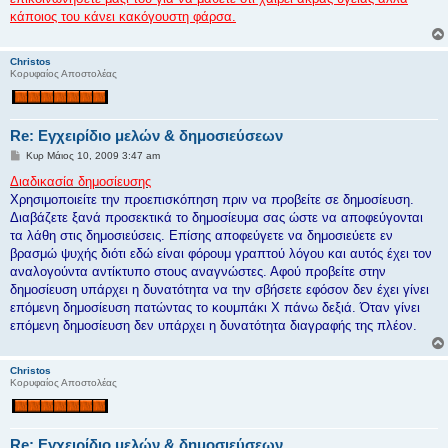
κάποιος του κάνει κακόγουστη φάρσα.
Christos
Κορυφαίος Αποστολέας
Re: Εγχειρίδιο μελών & δημοσιεύσεων
Δ
Κυρ Μάιος 10, 2009 3:47 am
η
μ
Διαδικασία δημοσίευσης
ο
Χρησιμοποιείτε την προεπισκόπηση πριν να προβείτε σε δημοσίευση.
σ
ί
Διαβάζετε ξανά προσεκτικά το δημοσίευμα σας ώστε να αποφεύγονται
ε
τα λάθη στις δημοσιεύσεις. Επίσης αποφεύγετε να δημοσιεύετε εν
υ
σ
βρασμώ ψυχής διότι εδώ είναι φόρουμ γραπτού λόγου και αυτός έχει τον
η
αναλογούντα αντίκτυπο στους αναγνώστες. Αφού προβείτε στην
δημοσίευση υπάρχει η δυνατότητα να την σβήσετε εφόσον δεν έχει γίνει
επόμενη δημοσίευση πατώντας το κουμπάκι Χ πάνω δεξιά. Όταν γίνει
επόμενη δημοσίευση δεν υπάρχει η δυνατότητα διαγραφής της πλέον.
Christos
Κορυφαίος Αποστολέας
Re: Εγχειρίδιο μελών & δημοσιεύσεων