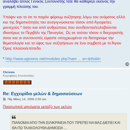
αναλάβει άλλος Γενικός Συντονιστής τότε θα καθορίζει εκείνος την
γραμμή πλεύσης του.
Υπόψιν και το ότι το παρόν φόρουμ συζήτησης λόγω του ονόματος αλλά
και της δημοτικότητάς του αναγιγνώσκεται τόσον από Αγιορείτες
μοναχούς * όσον και από ανθρώπους που συνδέονται/ευλαβούνται
ιδιαιτέρως το Περιβόλι της Παναγίας. Ως εκ τούτου τόσον ο διαχειριστής
όσον και οι συντονιστές είμαστε υποχρεωμένοι να διατηρούμε την
θεματολογία και το ύφος των συζητήσεων σε ένα συμβατό με το Άγιον
Όρος πλαίσιο/επίπεδο.
*
http://www.agiooros.net/modules.php?nam ... er=&thold=
Christos
Κορυφαίος Αποστολέας
Re: Εγχειρίδιο μελών & δημοσιεύσεων
Δ
Πέμ Μάιος 14, 2009 2:50 am
η
μ
Προσωπικά μηνύματα μεταξύ των μελών
ο
σ
ί
ε
ΠΙΑΝΟΜΑΙ ΑΠΟ ΤΗΝ ΕΙΛΙΚΡΙΝΕΙΑ ΠΟΥ ΠΡΕΠΕΙ ΝΑ ΜΑΣ ΔΙΕΠΕΙ ΚΑΙ
υ
σ
ΘΑ ΠΩ ΤΑ ΑΚΟΛΟΥΘΑ ΔΗΜΟΣΙΑ ....