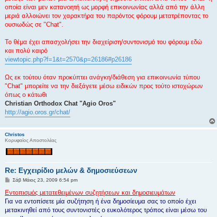
ε
οποία είναι μεν κατανοητή ως μορφή επικοινωνίας αλλά από την άλλη
υ
σ
μεριά αλλοιώνει τον χαρακτήρα του παρόντος φόρουμ μετατρέποντας το
η
ουσιωδώς σε "Chat".
Το θέμα έχει απασχολήσει την διαχείριση/συντονισμό του φόρουμ εδώ
και πολύ καιρό
viewtopic.php?f=1&t=2570&p=26186#p26186
Ως εκ τούτου όταν προκύπτει ανάγκη/διάθεση για επικοινωνία τύπου
"Chat" μπορείτε να την διεξάγετε μέσω ειδικών προς τούτο ιστοχώρων
όπως ο κάτωθι
Christian Orthodox Chat "Agio Oros"
http://agio.oros.gr/chat/
Christos
Κορυφαίος Αποστολέας
Re: Εγχειρίδιο μελών & δημοσιεύσεων
Δ
Σάβ Μάιος 23, 2009 6:54 pm
η
μ
Εντοπισμός μετατεθειμένων συζητήσεων και δημοσιευμάτων
ο
Για να εντοπίσετε μία συζήτηση ή ένα δημοσίευμα σας το οποίο έχει
σ
ί
μετακινηθεί από τους συντονιστές ο ευκολότερος τρόπος είναι μέσω του
ε