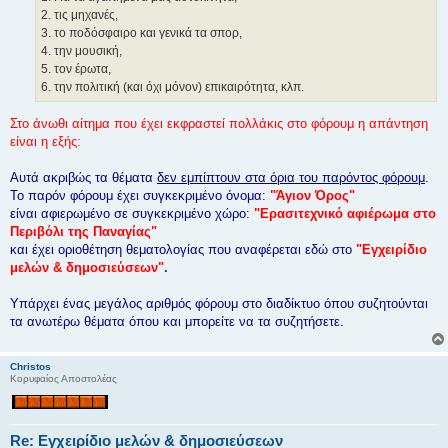
2. τις μηχανές,
3. το ποδόσφαιρο και γενικά τα σπορ,
4. την μουσική,
5. τον έρωτα,
6. την πολιτική (και όχι μόνον) επικαιρότητα, κλπ.
Στο άνωθι αίτημα που έχει εκφραστεί πολλάκις στο φόρουμ η απάντηση
είναι η εξής:
Αυτά ακριβώς τα θέματα
δεν εμπίπτουν στα όρια του παρόντος φόρουμ
.
Το παρόν φόρουμ έχει συγκεκριμένο όνομα:
"Άγιον Όρος"
είναι αφιερωμένο σε συγκεκριμένο χώρο:
"Ερασιτεχνικό αφιέρωμα στο
Περιβόλι της Παναγίας"
και έχει οριοθέτηση θεματολογίας που αναφέρεται εδώ στο
"Εγχειρίδιο
μελών & δημοσιεύσεων"
.
Υπάρχει ένας μεγάλος αριθμός φόρουμ στο διαδίκτυο όπου συζητούνται
τα ανωτέρω θέματα όπου και μπορείτε να τα συζητήσετε.
Christos
Κορυφαίος Αποστολέας
Re: Εγχειρίδιο μελών & δημοσιεύσεων