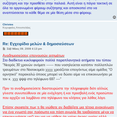
σ
συζήτηση και την προσθέτει στην παλαιά. Αυτή είναι η πάγια τακτική σε
η
όλα τα οργανωμένα φόρουμ συζήτησης και αποσκοπεί στο να
αναπτύσσεται το κάθε θέμα σε μία θέση μέσα στο φόρουμ.
Christos
Κορυφαίος Αποστολέας
Re: Εγχειρίδιο μελών & δημοσιεύσεων
Δ
Σάβ Μάιος 09, 2009 4:13 pm
η
μ
Αναδημοσιεύσεις επειγουσών αιτημάτων
ο
Στο διαδίκτυο κυκλοφορούν πολλά παραπλανητικά αιτήματα του τύπου
σ
ί
"Νεαρός 30 χρονών ονόματι ------- που νοσηλεύεται κατόπιν πολλαπλών
ε
τραυμάτων στο Νοσοκομείο χχχχ χρειάζεται επειγόντως αίμα ομάδος "Ο
υ
σ
αρνητικό" παρακαλώ όποιος μπορεί να δώσει αίμα να επικοινωνήσει με
η
τον κ. χχχ ψψψ στο τηλέφωνο 697 ----"
Πριν το αναδημοσιεύσετε διασταυρώστε την πληροφορία διότι αλλιώς
γίνεστε συνυπεύθυνοι σε μία ενόχληση ή και προσβολή ενός προσώπου
που αρχίζει να λαμβάνει στο τηλέφωνο του κλήσεις για λάθος λόγο.
Επίσης σκεφτείτε πως τι θα νιώθατε αν διαβάζατε μια τέτοια ανακοίνωση
για ένα γνωστό σας πρόσωπο και πόση αγωνία θα τραβούσατε μέχρι να
επικοινωνήσετε μαζί του για να μάθετε ότι χαίρει άκρας υγείας αλλά