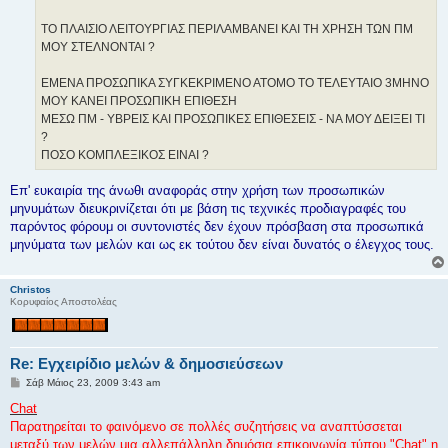
η
ΤΟ ΠΛΑΙΣΙΟ ΛΕΙΤΟΥΡΓΙΑΣ ΠΕΡΙΛΑΜΒΑΝΕΙ ΚΑΙ ΤΗ ΧΡΗΣΗ ΤΩΝ ΠΜ
ΜΟΥ ΣΤΕΛΝΟΝΤΑΙ ?
ΕΜΕΝΑ ΠΡΟΣΩΠΙΚΑ ΣΥΓΚΕΚΡΙΜΕΝΟ ΑΤΟΜΟ ΤΟ ΤΕΛΕΥΤΑΙΟ 3ΜΗΝΟ
ΜΟΥ ΚΑΝΕΙ ΠΡΟΣΩΠΙΚΗ ΕΠΙΘΕΣΗ
ΜΕΣΩ ΠΜ - ΥΒΡΕΙΣ ΚΑΙ ΠΡΟΣΩΠΙΚΕΣ ΕΠΙΘΕΣΕΙΣ - ΝΑ ΜΟΥ ΔΕΙΞΕΙ ΤΙ
?
ΠΟΣΟ ΚΟΜΠΛΕΞΙΚΟΣ ΕΙΝΑΙ ?
Επ' ευκαιρία της άνωθι αναφοράς στην χρήση των προσωπικών
μηνυμάτων διευκρινίζεται ότι με βάση τις τεχνικές προδιαγραφές του
παρόντος φόρουμ οι συντονιστές δεν έχουν πρόσβαση στα προσωπικά
μηνύματα των μελών και ως εκ τούτου δεν είναι δυνατός ο έλεγχος τους.
Christos
Κορυφαίος Αποστολέας
Re: Εγχειρίδιο μελών & δημοσιεύσεων
Δ
Σάβ Μάιος 23, 2009 3:43 am
η
μ
Chat
ο
Παρατηρείται το φαινόμενο σε πολλές συζητήσεις να αναπτύσσεται
σ
ί
μεταξύ των μελών μια αλλεπάλληλη δημόσια επικοινωνία τύπου "Chat" η