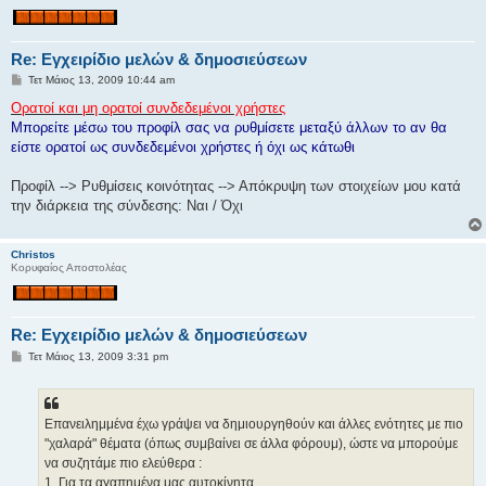
Re: Εγχειρίδιο μελών & δημοσιεύσεων
Δ
Τετ Μάιος 13, 2009 10:44 am
η
μ
Ορατοί και μη ορατοί συνδεδεμένοι χρήστες
ο
Μπορείτε μέσω του προφίλ σας να ρυθμίσετε μεταξύ άλλων το αν θα
σ
ί
είστε ορατοί ως συνδεδεμένοι χρήστες ή όχι ως κάτωθι
ε
υ
σ
Προφίλ --> Ρυθμίσεις κοινότητας --> Απόκρυψη των στοιχείων μου κατά
η
την διάρκεια της σύνδεσης: Ναι / Όχι
Christos
Κορυφαίος Αποστολέας
Re: Εγχειρίδιο μελών & δημοσιεύσεων
Δ
Τετ Μάιος 13, 2009 3:31 pm
η
μ
ο
σ
ί
Επανειλημμένα έχω γράψει να δημιουργηθούν και άλλες ενότητες με πιο
ε
"χαλαρά" θέματα (όπως συμβαίνει σε άλλα φόρουμ), ώστε να μπορούμε
υ
σ
να συζητάμε πιο ελεύθερα :
η
1. Για τα αγαπημένα μας αυτοκίνητα,