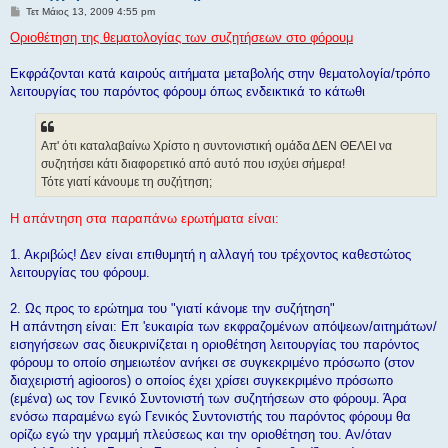
Δ
Τετ Μάιος 13, 2009 4:55 pm
η
μ
Οριοθέτηση της θεματολογίας των συζητήσεων στο φόρουμ
ο
σ
ί
Εκφράζονται κατά καιρούς αιτήματα μεταβολής στην θεματολογία/τρόπο
ε
λειτουργίας του παρόντος φόρουμ όπως ενδεικτικά το κάτωθι
υ
σ
η
Απ' ότι καταλαβαίνω Χρίστο η συντονιστική ομάδα ΔΕΝ ΘΕΛΕΙ να
συζητήσει κάτι διαφορετικό από αυτό που ισχύει σήμερα!
Τότε γιατί κάνουμε τη συζήτηση;
Η απάντηση στα παραπάνω ερωτήματα είναι:
1. Ακριβώς! Δεν είναι επιθυμητή η αλλαγή του τρέχοντος καθεστώτος
λειτουργίας του φόρουμ.
2. Ως προς το ερώτημα του "γιατί κάνομε την συζήτηση"
Η απάντηση είναι: Επ 'ευκαιρία των εκφραζομένων απόψεων/αιτημάτων/
εισηγήσεων σας διευκρινίζεται η οριοθέτηση λειτουργίας του παρόντος
φόρουμ το οποίο σημειωτέον ανήκει σε συγκεκριμένο πρόσωπο (στον
διαχειριστή agiooros) ο οποίος έχει χρίσει συγκεκριμένο πρόσωπο
(εμένα) ως τον Γενικό Συντονιστή των συζητήσεων στο φόρουμ. Άρα
ενόσω παραμένω εγώ Γενικός Συντονιστής του παρόντος φόρουμ θα
ορίζω εγώ την γραμμή πλεύσεως και την οριοθέτηση του. Αν/όταν