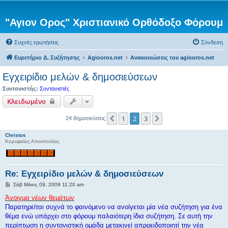
"Αγιον Ορος" Χριστιανικό Ορθόδοξο Φόρουμ
Συχνές ερωτήσεις
Σύνδεση
Ευρετήριο Δ. Συζήτησης
Agiooros.net
Ανακοινώσεις του agiooros.net
Εγχειρίδιο μελών & δημοσιεύσεων
Συντονιστής:
Συντονιστές
Κλειδωμένο
1
2
3
Προηγούμενη
Επόμενη
24 δημοσιεύσεις
Christos
Κορυφαίος Αποστολέας
Re: Εγχειρίδιο μελών & δημοσιεύσεων
Δ
Σάβ Μάιος 09, 2009 11:20 am
η
μ
Άνοιγμα νέων θεμάτων
ο
Παρατηρείται συχνά το φαινόμενο να ανοίγεται μία νέα συζήτηση για ένα
σ
ί
θέμα ενώ υπάρχει στο φόρουμ παλαιότερη ίδια συζήτηση. Σε αυτή την
ε
περίπτωση η συντονιστική ομάδα μετακινεί απροειδοποιητί την νέα
υ