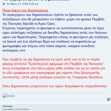
Δ
Τετ Μάιος 13, 2009 3:26 am
η
μ
Περιεχόμενο των δημοσιεύσεων
ο
Το περιεχόμενο των δημοσιεύσεων πρέπει να βρίσκεται εντός των
σ
ί
συζητήσεων που θα μπορούσαν να λάβουν χώρα στο φυσικό Περιβόλι
ε
της Παναγίας δηλαδή το Άγιον Όρος.
υ
σ
Εσχάτως παρατηρείται το φαινόμενο να αναπτύσσονται μέσα σε λίγες
η
ώρες ολόκληρες συζητήσεις με δεκάδες δημοσιεύσεις εκτός των δεόντων
ορίων και θεματολογίας. Παρατηρείται επίσης το φαινόμενο μία συζήτηση
να ξεκινά για ένα αξιόλογο θέμα και σταδιακά να εκφυλίζεται με
φωτογραφίες και στίχους από λαϊκά άσματα, κοσμικά ανέκδοτα,
αστεϊσμούς κλπ.
Πριν προβείτε σε μία δημοσίευση να έχετε κατά νου το ότι το παρόν
φόρουμ αποτελεί "Ερασιτεχνικό αφιέρωμα στο Περιβόλι της Παναγίας"
όπως αναγράφεται στο πάνω μέρος κάθε σελίδας και ως εκ τούτου για
τα εδώ γραφόμενα και συμπεριφορά μας είμαστε όλοι (Διαχειριστής,
συντονιστές, απλά μέλη) υπόλογοι ενώπιον της Υπεραγίας Θεοτόκου.
Όσες δημοσιεύσεις εκτρέπονται των ορίων διαγράφονται απροειδοποιητί.
Christos
Κορυφαίος Αποστολέας